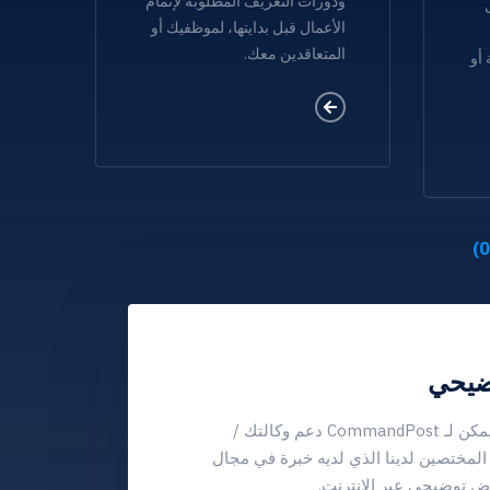
ودورات التعريف المطلوبة لإتمام
الأعمال قبل بدايتها، لموظفيك أو
المتعاقدين معك.
 أو
يحي
هل تتطلع لمعرفة كيف يمكن لـ CommandPost دعم وكالتك /
لمختصين لدينا الذي لديه خبرة في مجال
توضيحي عبر الإنترنت.