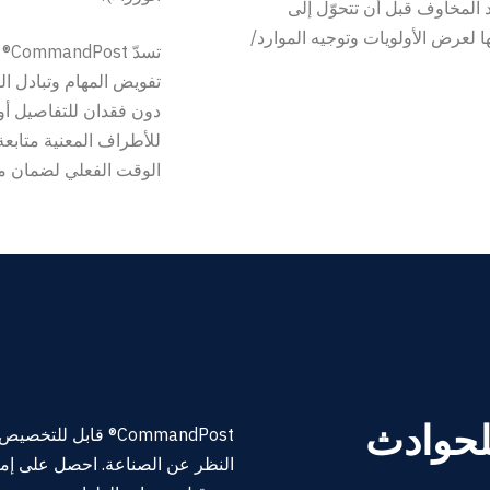
 المخاوف قبل أن تتحوّل إلى
لعرض الأولويات وتوجيه الموارد/
تس
تفويض المهام وتبادل ال
دون فقدان للتفاصيل أو 
للأطراف المعنية متابع
الوقت الفعلي لضمان معا
لحوادث
CommandPost® قابل للتخصيص بالكامل، ويلبي احتياجات أي
النظر عن الصناعة. احصل على إمك