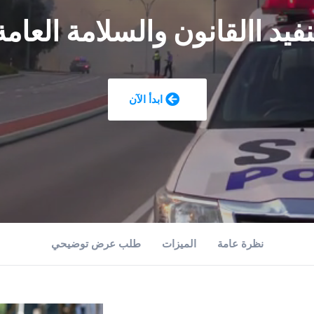
نفيد االقانون والسلامة العامة
ابدأ الآن
نظرة عامة
الميزات
طلب عرض توضيحي