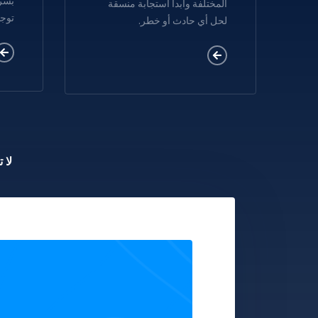
بسرع
المختلفة وابدأ استجابة منسقة
توجي
لحل أي حادث أو خطر.
لا 