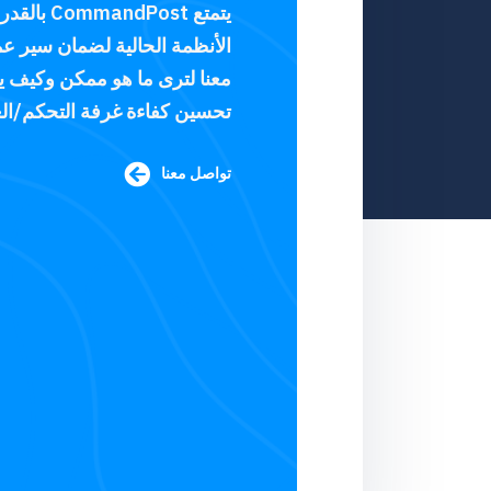
يتمتع dPost
الأنظمة الحالية لضمان سير 
معنا لترى ما هو ممكن وكيف ي
تحسين كفاءة غرفة التحكم/الع
تواصل معنا