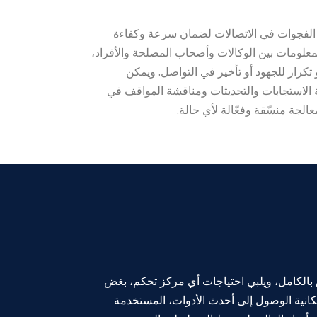
دّ CommandPost® الفجوات في الاتصالات لضمان سرعة وكفاءة
معلومات بين الوكالات وأصحاب المصلحة والأفراد،
تكرار للجهود أو تأخير في التواصل. ويمكن
ة الاستجابات والتحديثات ومناقشة المواقف في
لجة منسّقة وفعّالة لأي حالة.
مركز تحكم، بغض
انية الوصول
إلى أحدث الأدوات،
المستخدمة