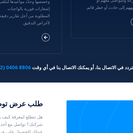
ة والتواصل معهم أو
وخصصها وحدّد مواعيدها لتتلقى
ههم إلى حادث أو خطر قائم.
إشعارات فورية بالواجبات
المطلوبة من أجل تقارير دقيقة
لأغراض التدقيق.
تتردد في الاتصال بنا، أو يمكنك الاتصال بنا في أي وقت
8806 0406 (02)
طلب عرض توض
شركتك؟ تواصل مع أحد ا
عملك للحصول على عرض 