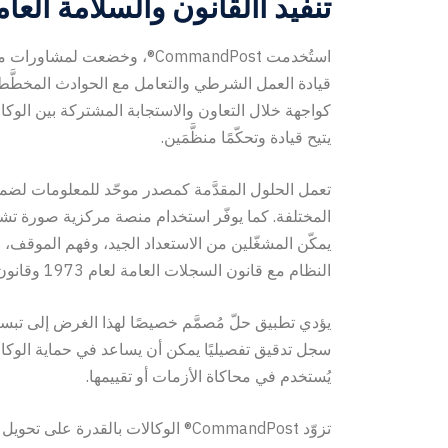
تنفيد االقانون والسلامة العام
استُخدمت CommandPost®، وخضعت 
قيادة العمل الشرطي والتعامل مع الحوادث المخطَّط ل
كواجهة خلال التعاون والاستجابة المشتركة بين الوكالات
يتيح قيادة وتحكّمًا منظَّمَين.
تعمل الحلول المقدَّمة كمصدر موحّد للمعلومات لضما
المختلفة. كما يوفّر استخدام منصة مركزية صورة تش
يمكّن المشغّلين من الاستعداد الجيد، وفهم الموقف، 
النظام مع قانون السجلات العامة لعام 1973 وقانون سجلات الصحة لعام 2001.
يؤدي تطبيق حلّ مُصمَّم خصيصًا لهذا الغرض إلى تبسي
سجل تدقيق تفصيليًا يمكن أن يساعد في حماية الوكالا
يُستخدم في محاكاة الأزمات أو تقييمها.
تزوّد CommandPost® الوكالات بالقدرة 