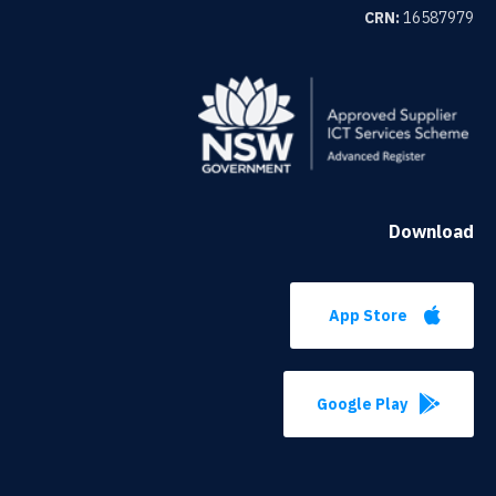
CRN:
16587979
Download
App Store
Google Play