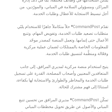
يمكن استخدامها في وظائف مختلفة، بما في ذلك إدارة
المراكز، ومسؤولي السلامة في المباني، والمورّدين، من
أجل تبسيط الاستجابة للأعطال وطلبات الخدمة.
تقدّم CommandPost® حلاً متكاملاً جاهزًا للاستخدام يلبّي
متطلبات تصعيد طلبات الخدمة، وتفويض المهام، وتتبع
الأعمال حتى إتمامها. وتعمل المنصة كمصدر موحّد
للمعلومات الخاصة بالممتلكات لضمان عملية مركزية
وفعّالة ومنظَّمة لتنسيق طلبات الخدمة.
يتيح استخدام منصة مركزية لمديري المرافق، إلى جانب
المتعاقدين المعنيين وأصحاب المصلحة، القدرة على تسجيل
طلبات الخدمة والمخاطر والطوارئ والاستجابة لها بكفاءة،
استنادًا إلى فهم مشترك للحالة.
تمكّن CommandPost® مديري المرافق من تحسين تتبع
المباني والأصول عن طريق تحويل مخططات المباني