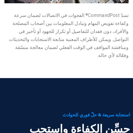
تسدّ CommandPost® الفجوات في الاتصالات لضمان سرعة
وكفاءة تفويض المهام وتبادل المعلومات بين أصحاب المصلحة
والأفراد، دون فقدان للتفاصيل أو تكرار للجهود أو تأخير في
التواصل. ويمكن للأطراف المعنية متابعة الاستجابات والتحديثات
ومناقشة المواقف في الوقت الفعلي لضمان معالجة منسّقة
وفعّالة لأي حالة.
استجابة سريعة & حلّ فوري للحوادث
حسِّن الكفاءة واستجِب