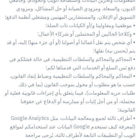
المعلومات وتخزين البيانات واستضافة الويب والخوادم، وجامعي
الديون، والسعاة، ومزودي الصيانة أو حل المشاكل، ومزودي
التسويق أو الإعلان، والمستشارين المهنيين ومشغلي أنظمة الدفع؛
•
موظفينا ومقاولينا و/أو الكيانات ذات الصلة؛
•
وكلاءنا الحاليين أو المحتملين أو شركاء الأعمال؛
•
أي شخص يتم نقل أعمالنا أو أصولنا (أو أي جزء منها) إليه، أو قد
يتم (بحسن نية) نقلها؛
•
المحاكم والمحاكم والسلطات التنظيمية، في حالة فشلكم في
دفع ثمن السلع أو الخدمات التي قدمناها لكم؛
•
المحاكم والمحاكم والسلطات التنظيمية وضباط إنفاذ القانون،
حسب ما هو مطلوب أو مخول بموجب القانون (بما في ذلك
طلبات حرية المعلومات)، فيما يتعلق بأي إجراءات قانونية فعلية أو
محتملة، أو من أجل إثبات أو ممارسة أو الدفاع عن حقوقنا
القانونية؛
•
أطراف ثالثة لجمع ومعالجة البيانات، مثل Google Analytics
(لمعرفة كيف تستخدم Google البيانات عند استخدامكم لمواقع
الويب أو التطبيقات التابعة لأطراف ثالثة، يُرجى مراجعة