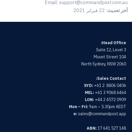
Email: support@commandpost.com.au
آخر تحديث
: 22 فبراير 2021
Head Office:
Suite 12, Level 3
104 Mount Street
North Sydney, NSW 2060
Sales Contact:
SYD:
+61 2 8806 0406
MEL:
+61 3 9068 6464
LON:
+44 2 4572 0909
Mon – Fri:
9am – 5.30pm AEDT
e:
sales@commandpost.app
ABN:
17 641 527 148