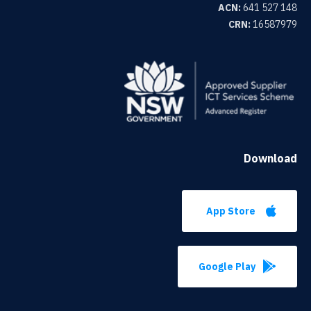
ACN:
641 527 148
CRN:
16587979
Download
App Store
Google Play